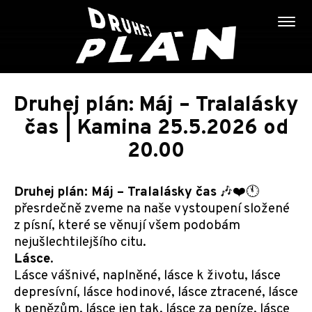
Druhej plán: Máj – Tralalásky
čas | Kamina 25.5.2026 od
20.00
Druhej plán: Máj – Tralalásky čas
🎶❤️🕚
přesrdečně zveme na naše vystoupení složené
z písní, které se věnují všem podobám
nejušlechtilejšího citu.
Lásce
.
Lásce vášnivé, naplněné, lásce k životu, lásce
depresívní, lásce hodinové, lásce ztracené, lásce
k penězům, lásce jen tak, lásce za peníze, lásce