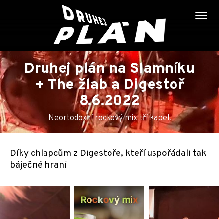
Druhej plán na Slamníku
+ The žlab a Digestoř
8.6.2022
Neortodoxní rockový mix tří kapel.
Díky chlapcům z Digestoře, kteří uspořádali tak
báječné hraní