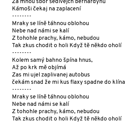
Za mnou sbor šedivejch bernardýnů
Kámoši čekaj na zaplacení
--------
Mraky se líně táhnou oblohou
Nebe nad námi se kalí
Z tohohle prachy, kámo, nebudou
Tak zkus chodit o holi Když tě někdo oholí
--------
Kolem samý bahno špína hnus,
Až po krk mě objímá
Zas mi ujel zaplivanej autobus
čekám snad že mi kus flaxy spadne do klína
--------
Mraky se líně táhnou oblohou
Nebe nad námi se kalí
Z tohohle prachy, kámo, nebudou
Tak zkus chodit o holi Když tě někdo oholí