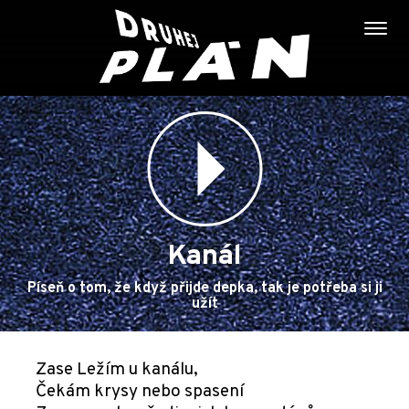
Kanál
Píseň o tom, že když přijde depka, tak je potřeba si ji
užít
Zase Ležím u kanálu,
Čekám krysy nebo spasení